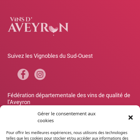
Suivez les Vignobles du Sud-Ouest
Fédération départementale des vins de qualité de
l’Aveyron
+33 5 65 67 88 70
Gérer le consentement aux
cookies
Les organismes de défense et de gestion des
dénominations aveyronnaises
(Rodez)
Pour offrir les meilleures expériences, nous utilisons des technologies
+33 5 65 67 88 70
telles que les cookies pour stocker et/ou accéder aux informations des