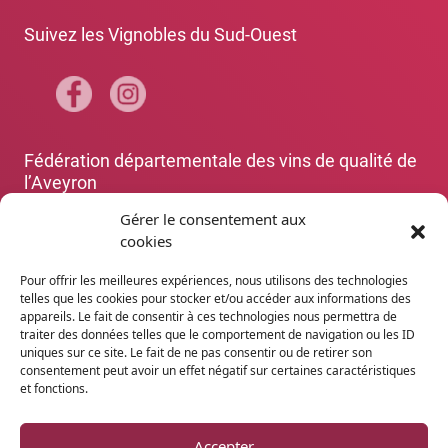
Suivez les Vignobles du Sud-Ouest
Fédération départementale des vins de qualité de
l’Aveyron
+33 5 65 67 88 70
Gérer le consentement aux
cookies
Les organismes de défense et de gestion des
dénominations aveyronnaises
(Rodez)
Pour offrir les meilleures expériences, nous utilisons des technologies
+33 5 65 67 88 70
telles que les cookies pour stocker et/ou accéder aux informations des
appareils. Le fait de consentir à ces technologies nous permettra de
traiter des données telles que le comportement de navigation ou les ID
Agence Départementale de l’Attractivité et du
uniques sur ce site. Le fait de ne pas consentir ou de retirer son
Tourisme de l’Aveyron
consentement peut avoir un effet négatif sur certaines caractéristiques
et fonctions.
+33 5 65 75 55 80
www.tourisme-aveyron.com
Accepter