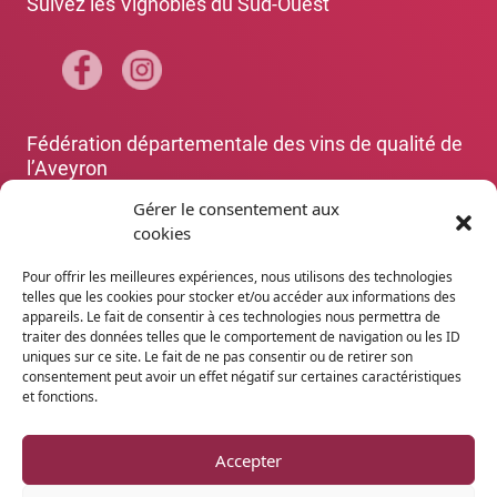
Suivez les Vignobles du Sud-Ouest
Fédération départementale des vins de qualité de
l’Aveyron
+33 5 65 67 88 70
Gérer le consentement aux
cookies
Les organismes de défense et de gestion des
dénominations aveyronnaises
(Rodez)
Pour offrir les meilleures expériences, nous utilisons des technologies
+33 5 65 67 88 70
telles que les cookies pour stocker et/ou accéder aux informations des
appareils. Le fait de consentir à ces technologies nous permettra de
traiter des données telles que le comportement de navigation ou les ID
Agence Départementale de l’Attractivité et du
uniques sur ce site. Le fait de ne pas consentir ou de retirer son
Tourisme de l’Aveyron
consentement peut avoir un effet négatif sur certaines caractéristiques
et fonctions.
+33 5 65 75 55 80
www.tourisme-aveyron.com
Accepter