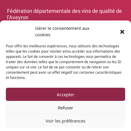
Fédération départementale des vins de qualité de
l’Aveyron
+33 5 65 67 88 70
Gérer le consentement aux
cookies
Les organismes de défense et de gestion des
dénominations aveyronnaises
(Rodez)
Pour offrir les meilleures expériences, nous utilisons des technologies
+33 5 65 67 88 70
telles que les cookies pour stocker et/ou accéder aux informations des
appareils. Le fait de consentir à ces technologies nous permettra de
traiter des données telles que le comportement de navigation ou les ID
Agence Départementale de l’Attractivité et du
uniques sur ce site. Le fait de ne pas consentir ou de retirer son
Tourisme de l’Aveyron
consentement peut avoir un effet négatif sur certaines caractéristiques
et fonctions.
+33 5 65 75 55 80
www.tourisme-aveyron.com
Accepter
Refuser
Politique de confidentialité
Mentions légales
Voir les préférences